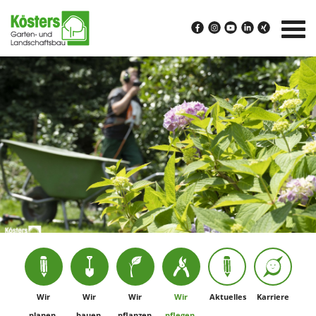
Wir
Wir
Wir
Wir
Aktuelles
Karriere
planen.
bauen.
pflanzen.
pflegen.