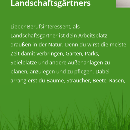
Landschaftsgärtners
Lieber Berufsinteressent, als
Teiche, Wege, Treppen und Mauern zu einem
kann, sondern einer, der später richtige
Landschaftsgärtner ist dein Arbeitsplatz
ansprechenden Gesamtbild – ganz so, wie es
Wohlfühloasen mit Wasser, Holz, Beton und
draußen in der Natur. Denn du wirst die meiste
sich dein Auftraggeber wünscht. Bei uns hast
Zeit damit verbringen, Gärten, Parks,
du alle Voraussetzungen, ein richtiger
Spielplätze und andere Außenanlagen zu
Landschaftsgärtner zu werden, der sich nicht
planen, anzulegen und zu pflegen. Dabei
nur richtig gut in Pflanzen- und Materialkunde
arrangierst du Bäume, Sträucher, Beete, Rasen,
auskennt oder eine Baustelle top organisieren