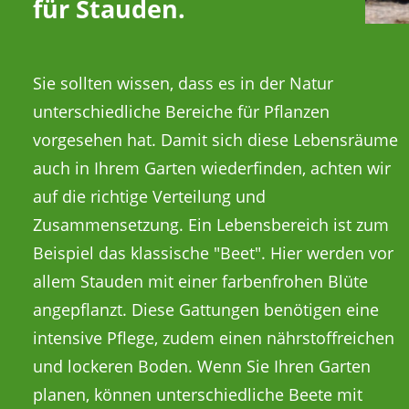
für Stauden.
Sie sollten wissen, dass es in der Natur
Stauden, die auf freien Flächen ohne Bäume
unterschiedliche Bereiche für Pflanzen
oder Sträucher gepflanzt werden. Besonders
vorgesehen hat. Damit sich diese Lebensräume
die Wildstauden finden hier ihren Einsatz. Sie
auch in Ihrem Garten wiederfinden, achten wir
brauchen wenig gedüngt werden, ein
auf die richtige Verteilung und
Zusammensetzung. Ein Lebensbereich ist zum
Beispiel das klassische "Beet". Hier werden vor
allem Stauden mit einer farbenfrohen Blüte
angepflanzt. Diese Gattungen benötigen eine
intensive Pflege, zudem einen nährstoffreichen
und lockeren Boden. Wenn Sie Ihren Garten
planen, können unterschiedliche Beete mit