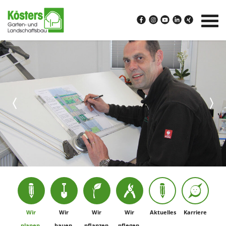
Wir
Wir
Wir
Wir
Aktuelles
Karriere
planen.
bauen.
pflanzen.
pflegen.